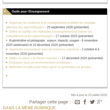
Outils pour l'Enseignement
Organiser les contenus d’un enseignement et définir les résultats
attendus des apprentissages
- 25 septembre 2026 (présentiel)
Définir et clarifier ses méthodes d’enseignement et évaluer les
compétences et les apprentissages
- 17 octobre 2025 (présentiel)
IA générative et pédagogie : enjeux, impacts, usages
- 6 novembre
2025 (webinaire) et 10 décembre 2025 (présentiel)
Apprendre et enseigner avec les sciences cognitives
- 2 octobre & 6
novembre 2026 (présentiel)
Mettre en place « la classe inversée »
- 17 décembre 2025 (présentiel)
Enseigner dans un environnement numérique
-
Méthodes et outils pour mieux gérer la dynamique de groupe
-
Mis à jour le 23 juillet 2026
Partager cette page
DANS LA MÊME RUBRIQUE