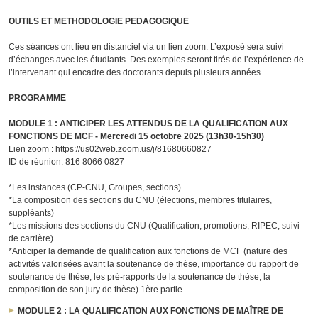
OUTILS ET METHODOLOGIE PEDAGOGIQUE
Ces séances ont lieu en distanciel via un lien zoom. L’exposé sera suivi
d’échanges avec les étudiants. Des exemples seront tirés de l’expérience de
l’intervenant qui encadre des doctorants depuis plusieurs années.
PROGRAMME
MODULE 1 : ANTICIPER LES ATTENDUS DE LA QUALIFICATION AUX
FONCTIONS DE MCF - Mercredi 15 octobre 2025 (13h30-15h30)
Lien zoom : https://us02web.zoom.us/j/81680660827
ID de réunion: 816 8066 0827
*Les instances (CP-CNU, Groupes, sections)
*La composition des sections du CNU (élections, membres titulaires,
suppléants)
*Les missions des sections du CNU (Qualification, promotions, RIPEC, suivi
de carrière)
*Anticiper la demande de qualification aux fonctions de MCF (nature des
activités valorisées avant la soutenance de thèse, importance du rapport de
soutenance de thèse, les pré-rapports de la soutenance de thèse, la
composition de son jury de thèse) 1ère partie
MODULE 2 : LA QUALIFICATION AUX FONCTIONS DE MAÎTRE DE